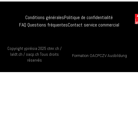
Conditions générales
Politique de confidentialité
FAQ Questions fréquentes
Contact service commercial
Copyright ypirésia 2025 ctmr.ch /
laldt.ch / oacp.ch Tous droits
Formation OACP
CZV Ausbildung
réservés