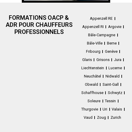
FORMATIONS OACP &
Appenzell RE
ADR POUR CHAUFFEURS
Appenzell RI
Argovie
PROFESSIONNELS
Bâle-Campagne
Bâle-Ville
Berne
Fribourg
Genève
Glaris
Grisons
Jura
Liechtenstein
Lucerne
Neuchâtel
Nidwald
Obwald
Saint-Gall
Schaffhouse
Schwytz
Soleure
Tessin
Thurgovie
Uri
Valais
Vaud
Zoug
Zurich