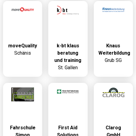
moveQuality
k-bt klaus
Knaus
Schänis
beratung
Weiterbildung
und training
Grub SG
St. Gallen
Fahrschule
First Aid
Clarog
Simon
Solutions
GmbH