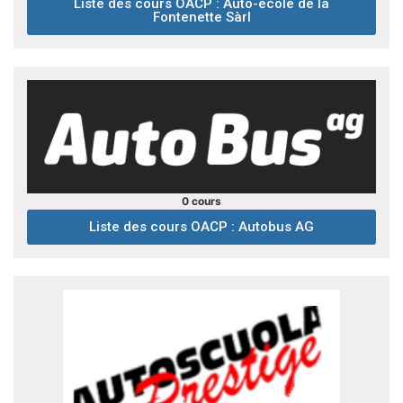
Liste des cours OACP : Auto-école de la
Fontenette Sàrl
0 cours
Liste des cours OACP : Autobus AG