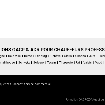
IONS OACP & ADR POUR CHAUFFEURS PROFESS
gne
Bâle-Ville
Berne
Fribourg
Genève
Glaris
Grisons
Jura
Liec
chaffhouse
Schwytz
Soleure
Tessin
Thurgovie
Uri
Valais
Vaud
équentes
Contact service commercial
Formation OACP
CZV Ausbildu