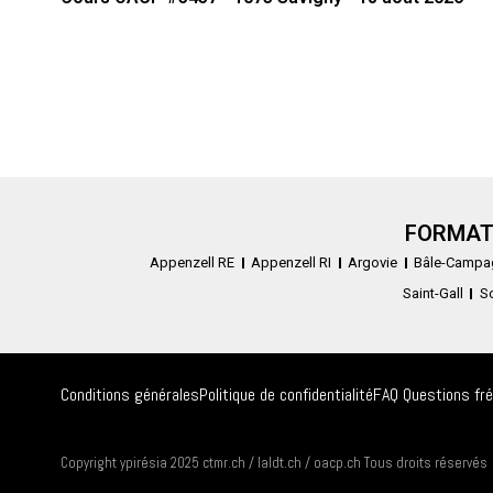
FORMAT
Appenzell RE
Appenzell RI
Argovie
Bâle-Campa
Saint-Gall
S
Conditions générales
Politique de confidentialité
FAQ Questions fr
Copyright ypirésia 2025 ctmr.ch / laldt.ch / oacp.ch Tous droits réservés