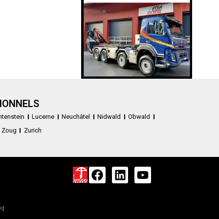
IONNELS
htenstein
Lucerne
Neuchâtel
Nidwald
Obwald
Zoug
Zurich
ng