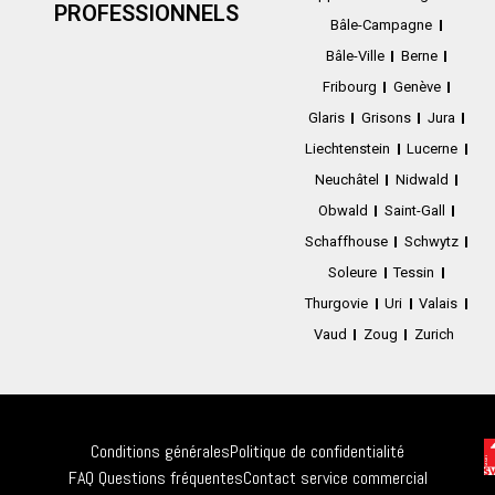
PROFESSIONNELS
Bâle-Campagne
Bâle-Ville
Berne
Fribourg
Genève
Glaris
Grisons
Jura
Liechtenstein
Lucerne
Neuchâtel
Nidwald
Obwald
Saint-Gall
Schaffhouse
Schwytz
Soleure
Tessin
Thurgovie
Uri
Valais
Vaud
Zoug
Zurich
Conditions générales
Politique de confidentialité
FAQ Questions fréquentes
Contact service commercial