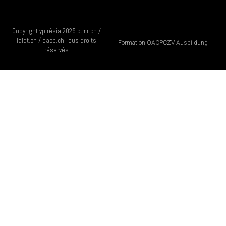
Copyright ypirésia 2025 ctmr.ch /
laldt.ch / oacp.ch Tous droits
Formation OACP
CZV Ausbildung
réservés