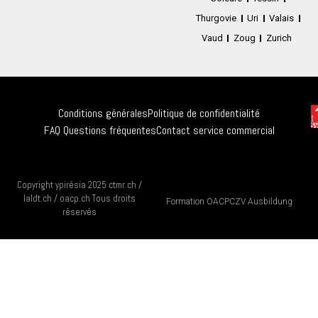
Thurgovie
Uri
Valais
Vaud
Zoug
Zurich
Conditions générales
Politique de confidentialité
FAQ Questions fréquentes
Contact service commercial
Copyright ypirésia 2025 ctmr.ch /
laldt.ch / oacp.ch Tous droits
Formation OACP
CZV Ausbildung
réservés