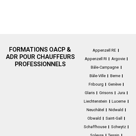
FORMATIONS OACP &
Appenzell RE
ADR POUR CHAUFFEURS
Appenzell RI
Argovie
PROFESSIONNELS
Bâle-Campagne
Bâle-Ville
Berne
Fribourg
Genève
Glaris
Grisons
Jura
Liechtenstein
Lucerne
Neuchâtel
Nidwald
Obwald
Saint-Gall
Schaffhouse
Schwytz
Soleure
Tessin